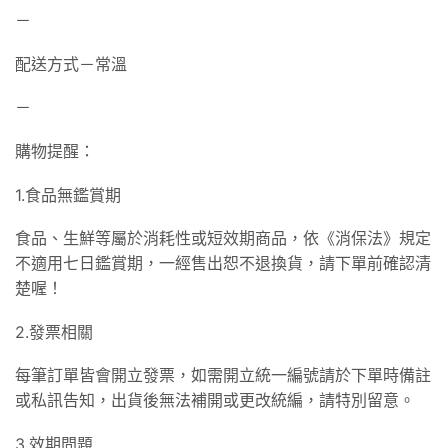
－
配送方式－常溫
－
購物提醒：
1.食品無鑑賞期
食品、生鮮等屬於消耗性或短效期商品，依《消保法》規定
不適用七日鑑賞期，一經售出恕不退換貨，請下單前確認清
楚喔！
2.發票相關
每筆訂單皆會開立發票，如需開立統一編號請於下單時備註
或私訊告知，出貨後無法補開或更改統編，請特別留意。
3.效期問題