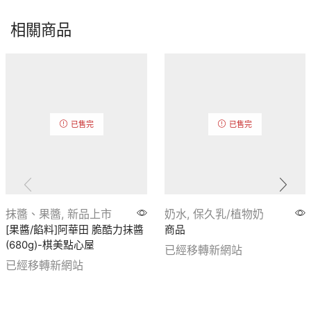
相關商品
已售完
已售完
抹醬、果醬
,
新品上市
奶水
,
保久乳/植物奶
[果醬/餡料]阿華田 脆酷力抹醬
商品
(680g)-棋美點心屋
已經移轉新網站
已經移轉新網站