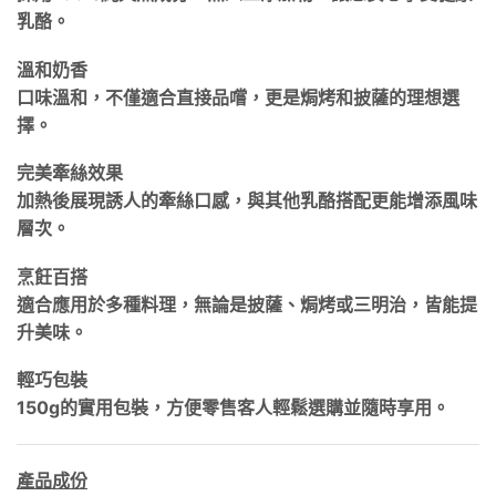
乳酪。
溫和奶香
口味溫和，不僅適合直接品嚐，更是焗烤和披薩的理想選
擇。
完美牽絲效果
加熱後展現誘人的牽絲口感，與其他乳酪搭配更能增添風味
層次。
烹飪百搭
適合應用於多種料理，無論是披薩、焗烤或三明治，皆能提
升美味。
輕巧包裝
150g的實用包裝，方便零售客人輕鬆選購並隨時享用。
產品成份