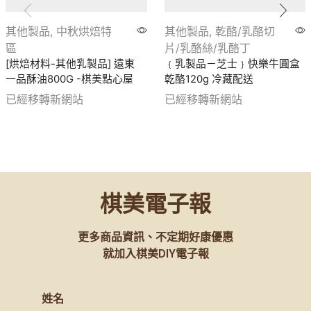
其他製品
,
中秋烘焙特
其他製品
,
乾酪/乳酪切
區
片/乳酪絲/乳酪丁
[烘焙材料-其他乳製品] 遠東
﹛乳製品－芝士﹜快樂牛圓盒
一品酥油800G -棋美點心屋
乾酪120g 冷藏配送
已經移轉新網站
已經移轉新網站
棋美電子報
更多商品資訊、不定期好康優惠
就加入棋美DIY電子報
姓名