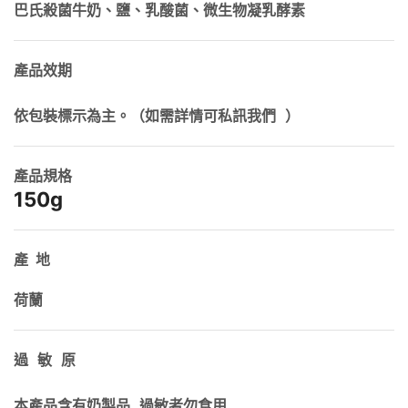
巴氏殺菌牛奶、鹽、乳酸菌、微生物凝乳酵素
產品效期

依包裝標示為主。（如需詳情可私訊我們 ）
產品規格
150g
產 地
荷蘭
過 敏 原

本產品含有奶製品,過敏者勿食用