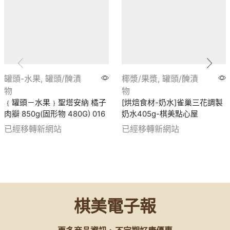
罐頭-水果
,
罐頭/醃漬
椰漿/果漿
,
罐頭/醃漬
物
物
﹛罐頭－水果﹜聖塔安納 橘子
[烘焙食材-奶水]雀巢三花調製
肉瓣 850g(固形物 480G) 016
奶水405g-棋美點心屋
已經移轉新網站
已經移轉新網站
棋美電子報