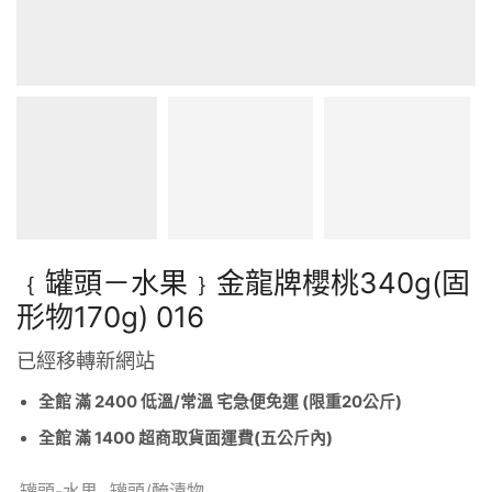
﹛罐頭－水果﹜金龍牌櫻桃340g(固
形物170g) 016
已經移轉新網站
全館 滿 2400 低溫/常溫 宅急便免運 (限重20公斤)
全館 滿 1400 超商取貨面運費(五公斤內)
罐頭-水果
,
罐頭/醃漬物