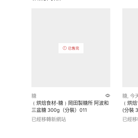
已售完
糖
糖
,
今天
﹛烘焙食材-糖﹜岡田製糖所 阿波和
﹛烘焙
三盆糖 300g（分裝）011
(分裝 
已經移轉新網站
已經移
Show details
Show d