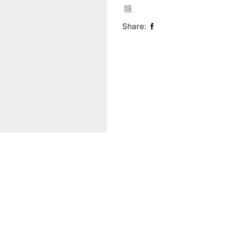
糖
Share: