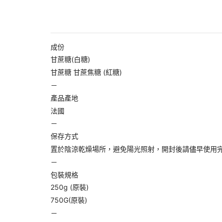
成份
甘蔗糖(白糖)
甘蔗糖 甘蔗焦糖 (紅糖)
－
產品產地
法國
－
保存方式
置於陰涼乾燥場所，避免陽光照射，開封後請儘早使用
－
包裝規格
250g (原裝)
750G(原裝)
－