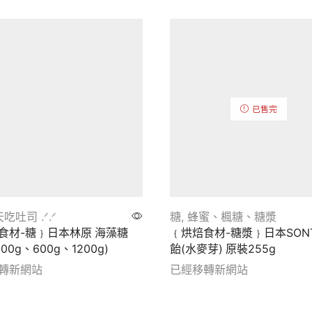
已售完
吃吐司 .ᐟ.ᐟ
糖
,
蜂蜜、楓糖、糖漿
食材-糖﹜日本林原 海藻糖
﹛烘焙食材-糖漿﹜日本SONT
300g、600g、1200g)
飴(水麥芽) 原裝255g
轉新網站
已經移轉新網站
etails
Show details