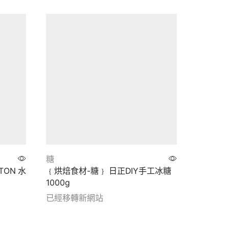
糖
糖
ON 水
﹛烘焙食材-糖﹜ 日正DIY手工冰糖
﹛烘焙食
1000g
(規格 30
已經移轉新網站
已經移
Show details
Show de