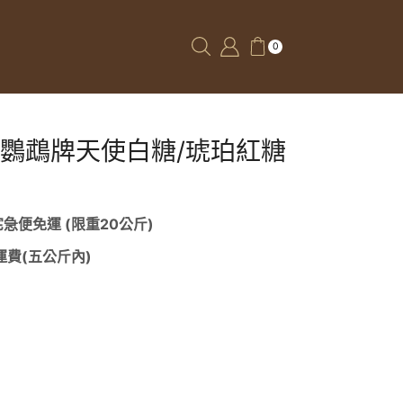
0
﹜鸚鵡牌天使白糖/琥珀紅糖
 宅急便免運 (限重20公斤)
面運費(五公斤內)