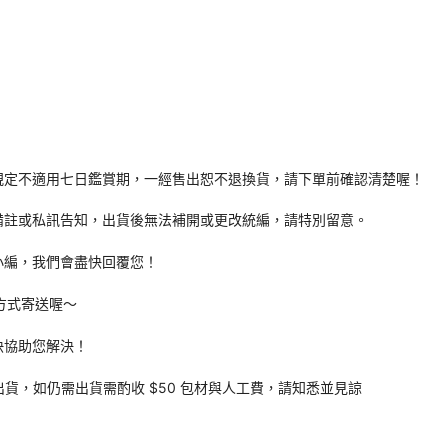
規定不適用七日鑑賞期，一經售出恕不退換貨，請下單前確認清楚喔！
備註或私訊告知，出貨後無法補開或更改統編，請特別留意。
小編，我們會盡快回覆您！
方式寄送喔～
快協助您解決！
出貨，如仍需出貨需酌收 $50 包材與人工費，請知悉並見諒