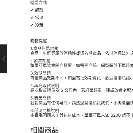
運送方式
✔︎ 超取
✔︎ 常溫
✔︎ 冷藏
－
購物提醒
1.食品無鑑賞期
食品、生鮮等屬於消耗性或短效期商品，依《消保法》
2.發票相關
每筆訂單皆會開立發票，如需開立統一編號請於下單時
3.效期問題
每批商品效期不同，如需當批效期資訊，歡迎聊聊私訊
4.超商取貨限制
超商取貨限重為 5 公斤內，若訂單超重，建議改選宅配
5.商品問題
若對商品有任何疑問，請透過聊聊私訊我們，小編會盡
6.低消門檻說明
本賣場因應人工與包材成本，單筆訂單未滿 $200 恕不
相關商品