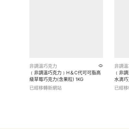
非調溫巧克力
非調溫
﹛非調溫巧克力﹜H＆C代可可脂高
﹛非調溫
級草莓巧克力(含果粒) 1KG
水滴巧克
已經移轉新網站
已經移
Show details
Show d