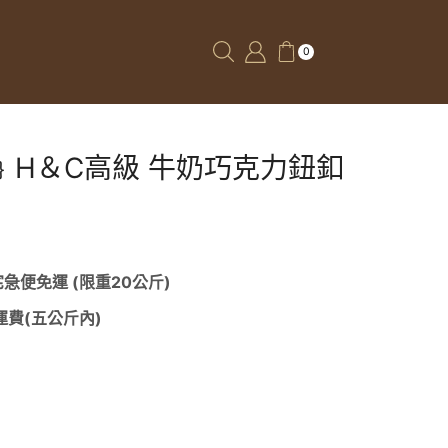
0
﹜H＆C高級 牛奶巧克力鈕釦
 宅急便免運 (限重20公斤)
面運費(五公斤內)