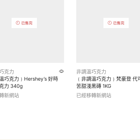
已售完
已售完
巧克力
非調溫巧克力
巧克力﹜Hershey’s 好時
﹛非調溫巧克力﹜梵豪登 代
力 340g
苦甜淺黑磚 1KG
轉新網站
已經移轉新網站
etails
Show details