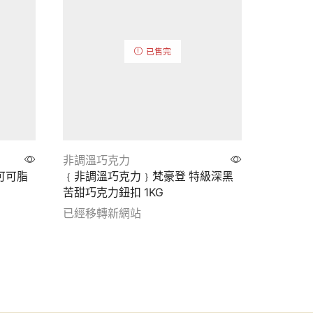
已售完
非調溫巧克力
非調溫
可可脂
﹛非調溫巧克力﹜梵豪登 特級深黑
﹛非調溫
苦甜巧克力鈕扣 1KG
釦巧克力
已經移轉新網站
已經移
Show details
Show de