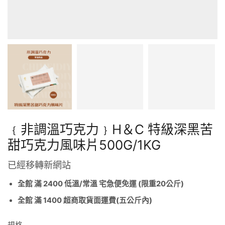
﹛非調溫巧克力﹜H＆C 特級深黑苦
甜巧克力風味片500G/1KG
已經移轉新網站
全館 滿 2400 低溫/常溫 宅急便免運 (限重20公斤)
全館 滿 1400 超商取貨面運費(五公斤內)