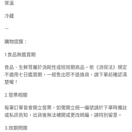
常溫
冷藏
－
購物提醒：
1.食品無鑑賞期
食品、生鮮等屬於消耗性或短效期商品，依《消保法》規定
不適用七日鑑賞期，一經售出恕不退換貨，請下單前確認清
楚喔！
2.發票相關
每筆訂單皆會開立發票，如需開立統一編號請於下單時備註
或私訊告知，出貨後無法補開或更改統編，請特別留意。
3.效期問題