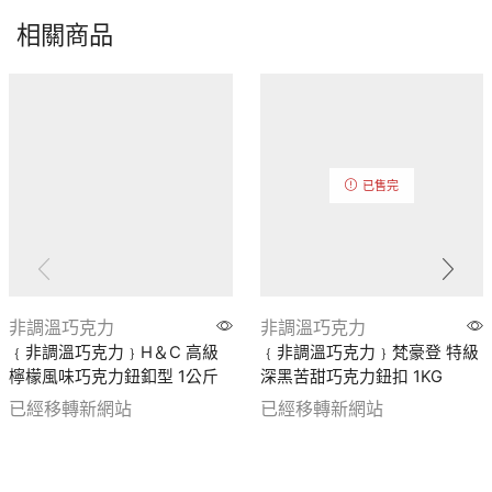
相關商品
已售完
非調溫巧克力
非調溫巧克力
﹛非調溫巧克力﹜H＆C 高級
﹛非調溫巧克力﹜梵豪登 特級
檸檬風味巧克力鈕釦型 1公斤
深黑苦甜巧克力鈕扣 1KG
已經移轉新網站
已經移轉新網站