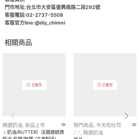
門市地址:台北市大安區復興南路二段292號
客服電話:02-2737-5508
客服官方line:@diy_chimei
相關商品
已售完
已售完
精選奶油
,
新品上市
熱門商品
,
今天吃吐司
﹛奶油/BUTTER｝法國總統牌
.ᐟ.ᐟ
,
精選奶油
奶油 有鹽/無鹽 (冷凍配送)