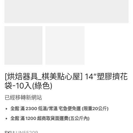
[烘焙器具_棋美點心屋] 14″塑膠擠花
袋-10入(綠色)
已經移轉新網站
全館 滿 2300 低溫/常溫 宅急便免運 (限重20公斤)
全館 滿 1200 超商取貨面運費(五公斤內)
SKU:
UN55209