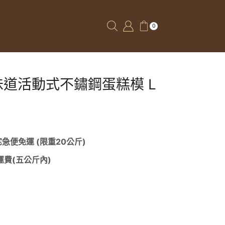
0
味道活動式不鏽鋼蛋糕模 L
 宅急便免運 (限重20公斤)
免運費(五公斤內)