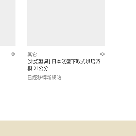
其它
其它
[烘焙器具] 日本淺型下取式烘焙派
商品
模 21公分
已經移
已經移轉新網站
Show de
Show details