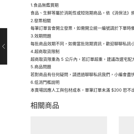
1.食品無鑑賞期
食品、生鮮等屬於消耗性或短效期商品，依《消保法》
2.發票相關
每筆訂單皆會開立發票，如需開立統一編號請於下單時
3.效期問題
每批商品效期不同，如需當批效期資訊，歡迎聊聊私訊
4.超商取貨限制
超商取貨限重為 5 公斤內，若訂單超重，建議改選宅配
5.商品問題
若對商品有任何疑問，請透過聊聊私訊我們，小編會盡
6.低消門檻說明
本賣場因應人工與包材成本，單筆訂單未滿 $200 恕不
相關商品