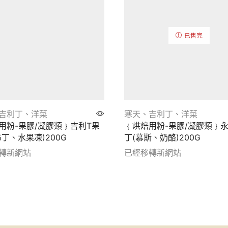
已售完
吉利丁、洋菜
寒天、吉利丁、洋菜
用粉-果膠/凝膠類﹜吉利T果
﹛烘焙用粉-果膠/凝膠類﹜
布丁、水果凍)200G
丁(慕斯、奶酪)200G
轉新網站
已經移轉新網站
etails
Show details