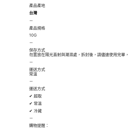
產品產地
台灣
－
產品規格
10G
－
保存方式
勿置放在陽光直射與潮濕處，拆封後，請儘速使用完畢
－
運送方式
常溫
－
運送方式
✔︎ 超取
✔︎ 常溫
✔︎ 冷藏
－
購物提醒：