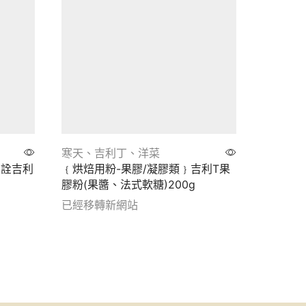
寒天、吉利丁、洋菜
寒天、
永詮吉利
﹛烘焙用粉-果膠/凝膠類﹜吉利T果
﹛烘焙用
膠粉(果醬、法式軟糖)200g
級洋菜粉(
已經移轉新網站
已經移
Show details
Show de