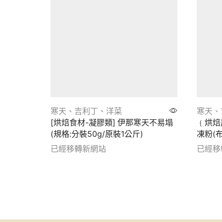
寒天、吉利丁、洋菜
寒天、
[烘焙食材-凝膠類] 伊那寒天不易塌
﹛烘焙
(規格:分裝50g/原裝1公斤)
凍粉(
已經移轉新網站
已經移
Show details
Show d