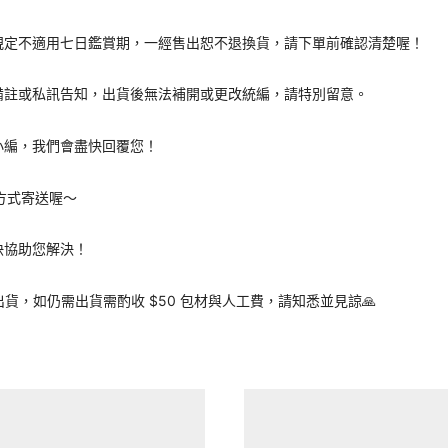
規定不適用七日鑑賞期，一經售出恕不退換貨，請下單前確認清楚喔！
備註或私訊告知，出貨後無法補開或更改統編，請特別留意。
小編，我們會盡快回覆您！
方式寄送喔～
快協助您解決！
出貨，如仍需出貨需酌收 $50 包材與人工費，請知悉並見諒🙏