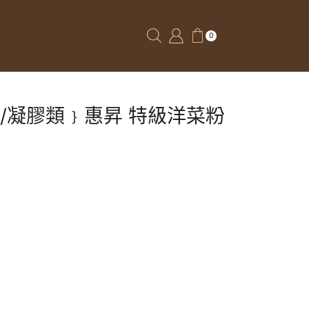
0
/凝膠類﹜惠昇 特級洋菜粉