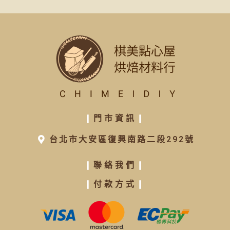
大蛋糕模具
(30)
派盤
(28)
圓形圈
(12)
不沾布/烤盤墊/矽膠墊
(18)
毛刷/刷具
(20)
手套
(8)
轉台
(6)
❙
門市資訊
❙
麵桿
(12)
量杯/量勺/匙
(24)
台北市大安區復興南路二段292號
擠花袋/ 花嘴轉換器
(76)
❙
聯絡我們
❙
月餅模/鳳梨酥模
(12)
❙
付款方式
❙
餅乾模 / 達克瓦茲
(67)
翻糖模
(20)
造型烤盤/烤盤
(46)