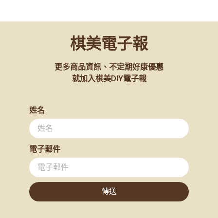
中秋烘焙特區
(133)
冷凍食品
(14)
果膠／凝膠類
(62)
棋美電子報
未分類
(3053)
更多商品資訊、不定期好康優惠
烘焙原料
(1360)
就加入棋美DIY電子報
烘焙器具
(842)
計時器
(4)
姓名
精選器具
(710)
打蛋盆
(6)
打蛋器
(12)
電子郵件
刮刀/抹刀/刮板
(64)
吐司盒
(20)
傳送
小蛋糕模/塔模
(24)
水果條
(24)