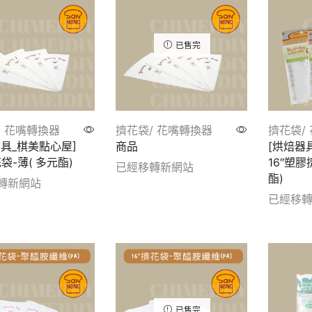
已售完
/ 花嘴轉換器
擠花袋/ 花嘴轉換器
擠花袋/
器具_棋美點心屋]
商品
[烘焙器
花袋-薄( 多元酯)
16″塑膠
已經移轉新網站
酯)
轉新網站
Show details
已經移
etails
Show de
已售完