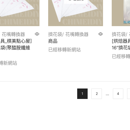
/ 花嘴轉換器
擠花袋/ 花嘴轉換器
擠花袋/
器具_棋美點心屋]
商品
[烘焙器
花袋(聚醯胺纖維
16″擠花
已經移轉新網站
已經移
Show details
轉新網站
Show de
etails
...
1
2
4