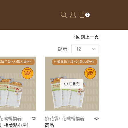
0
回到上一頁
顯示
已售完
 花嘴轉換器
擠花袋/ 花嘴轉換器
具_棋美點心屋]
商品