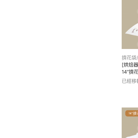
打蛋器
(12)
刮刀/抹刀/刮板
(64)
吐司盒
(20)
小蛋糕模/塔模
(24)
水果條
(24)
大蛋糕模具
(30)
擠花袋
[烘焙
派盤
(28)
14″擠
圓形圈
(12)
已經移
不沾布/烤盤墊/矽膠墊
(18)
Show d
毛刷/刷具
(20)
手套
(8)
轉台
(6)
麵桿
(12)