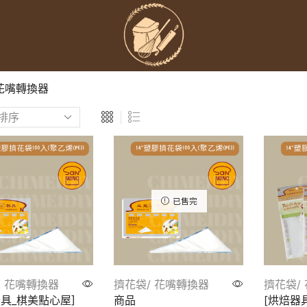
 花嘴轉換器
已售完
/ 花嘴轉換器
擠花袋/ 花嘴轉換器
擠花袋/
器具_棋美點心屋]
商品
[烘焙器