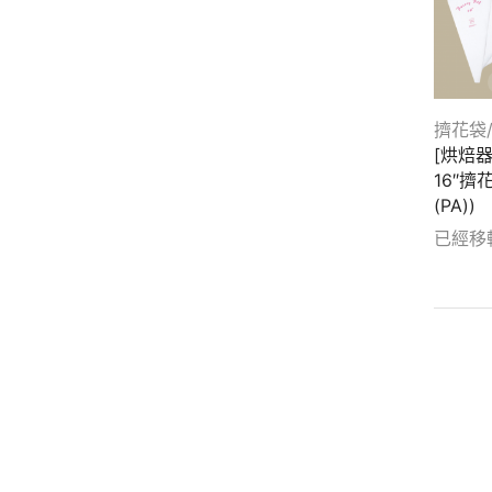
量杯/量勺/匙
(24)
擠花袋/ 花嘴轉換器
(76)
月餅模/鳳梨酥模
(12)
餅乾模 / 達克瓦茲
(67)
擠花袋
[烘焙
翻糖模
(20)
16″擠
造型烤盤/烤盤
(46)
(PA))
粉篩/粉苔
(12)
已經移
矽膠模(巧克力/冰棒/軟糖)
(104)
Show d
溫度計
(10)
其他器具
(63)
進口模具
(130)