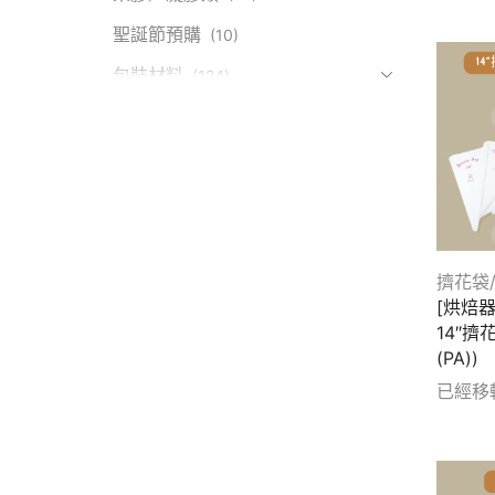
Show d
聖誕節預購
(10)
包裝材料
(124)
課程資訊
(110)
進口零食
(2)
批發/大包裝商品
(79)
新品上市
(55)
未分類
(3053)
擠花袋
[烘焙
烘焙原料
(1360)
14″擠
(PA))
烘焙器具
(842)
已經移
計時器
(4)
Show d
精選器具
(710)
打蛋盆
(6)