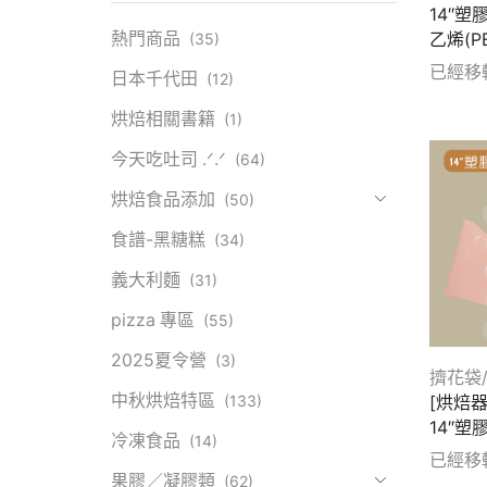
14″塑
熱門商品
(35)
乙烯(PE
已經移
日本千代田
(12)
Show d
烘焙相關書籍
(1)
今天吃吐司 .ᐟ.ᐟ
(64)
烘焙食品添加
(50)
食譜-黑糖糕
(34)
義大利麵
(31)
pizza 專區
(55)
2025夏令營
(3)
擠花袋
中秋烘焙特區
(133)
[烘焙
14″塑
冷凍食品
(14)
已經移
果膠／凝膠類
(62)