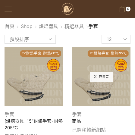
0
首頁
Shop
烘焙器具
精選器具
手套
已售完
手套
手套
[烘焙器具] 15″耐熱手套-耐熱
商品
205℃
已經移轉新網站