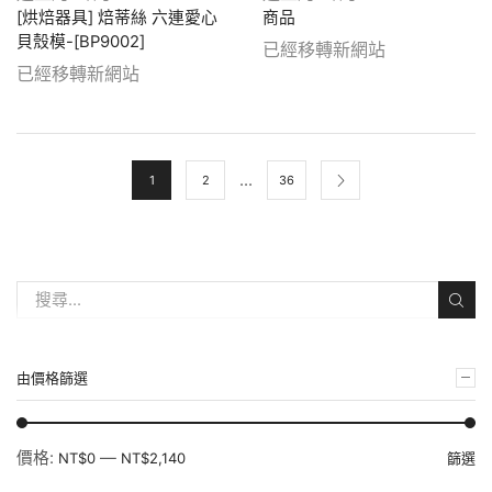
[烘焙器具] 焙蒂絲 六連愛心
商品
貝殼模-[BP9002]
已經移轉新網站
已經移轉新網站
...
1
2
36
由價格篩選
價格:
—
NT$0
NT$2,140
篩選