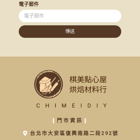
打蛋器
(12)
電子郵件
刮刀/抹刀/刮板
(64)
吐司盒
(20)
傳送
小蛋糕模/塔模
(24)
水果條
(24)
大蛋糕模具
(30)
派盤
(28)
圓形圈
(12)
不沾布/烤盤墊/矽膠墊
(18)
毛刷/刷具
(20)
手套
(8)
轉台
(6)
❙
門市資訊
❙
麵桿
(12)
量杯/量勺/匙
(24)
台北市大安區復興南路二段292號