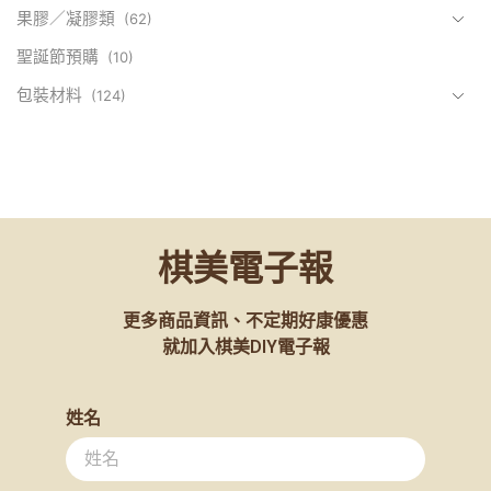
果膠／凝膠類
(62)
聖誕節預購
(10)
包裝材料
(124)
課程資訊
(110)
進口零食
(2)
批發/大包裝商品
(79)
新品上市
(55)
棋美電子報
未分類
(3053)
更多商品資訊、不定期好康優惠
烘焙原料
(1360)
就加入棋美DIY電子報
烘焙器具
(842)
計時器
(4)
姓名
精選器具
(710)
打蛋盆
(6)