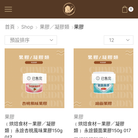
0
首頁
Shop
果膠／凝膠類
果膠
已售完
已售完
果膠
果膠
﹛烘焙食材－果膠／凝膠
﹛烘焙食材－果膠／凝膠
類﹜ 永詮杏桃風味果膠150g
類﹜ 永詮鏡面果膠150g 017
017